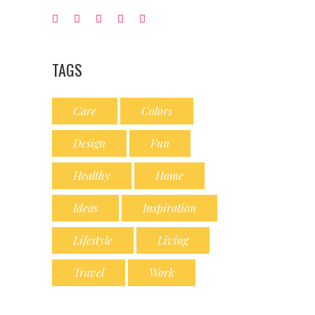
TAGS
Care
Colors
Design
Fun
Healthy
Home
Ideas
Inspiration
Lifestyle
Living
Travel
Work