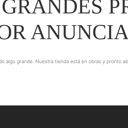
 GRANDES P
OR ANUNCI
o algo grande. Nuestra tienda está en obras y pronto ab