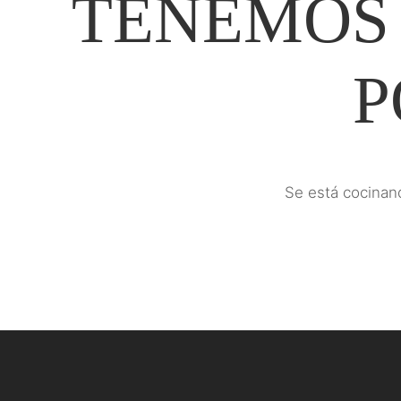
TENEMOS
P
Se está cocinand