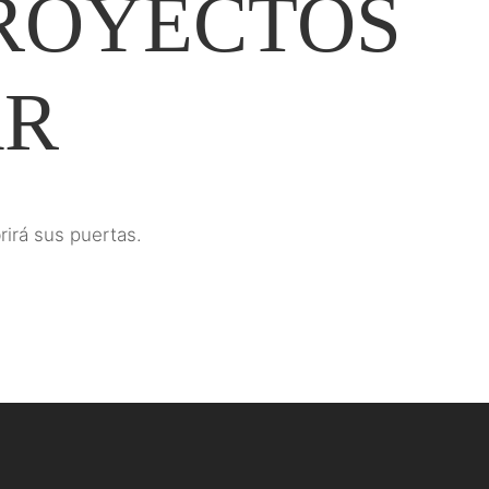
ROYECTOS
AR
rirá sus puertas.